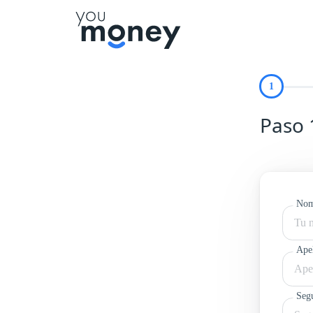
Paso 
Nom
Ape
Seg