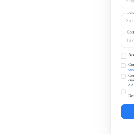
Tél
Corr
Ace
Con
coo
Con
cua
o.o
Des