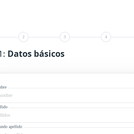
1:
Datos básicos
bre
llido
undo apellido