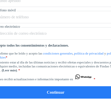
efono móvil
eo electrónico
pto todos los consentimientos y declaraciones.
firmo que he leído y acepto las
condiciones generales
,
política de privacidad
y
pol
kies
*
siento estar al día de las últimas noticias y recibir ofertas especiales y descuentos 
lquier medio, incluidas las comunicaciones electrónicas o equivalentes de Findao 
..
(Leer más)
.
*
eo recibir actualizaciones e información importante en
*
Continuar