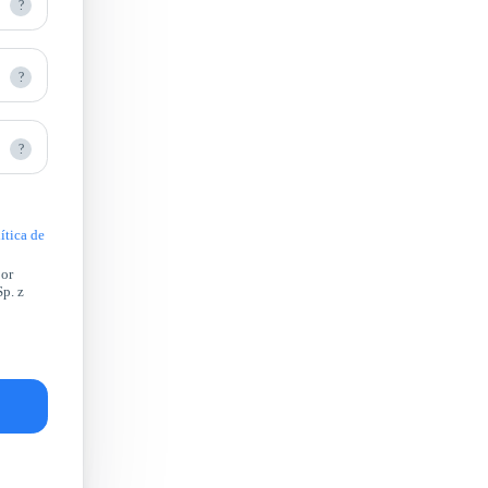
?
?
?
ítica de
por
Sp. z